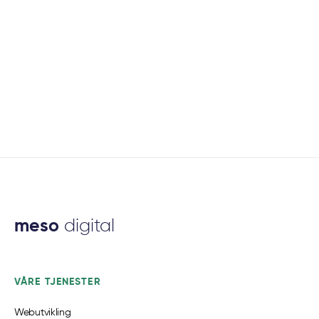
June 15, 2023
Backendutvikler (.Net Core, C#)
This is some text inside of a div block.
100%
Oslo/Remote
$
1200
meso
digital
VÅRE TJENESTER
Webutvikling